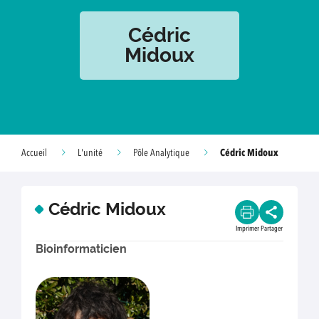
Cédric
Midoux
Cédric Midoux
Accueil
L'unité
Pôle Analytique
Cédric Midoux
Imprimer
Partager
Bioinformaticien