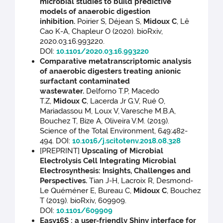
microbial studies to build predictive
models of anaerobic digestion
inhibition.
Poirier S, Déjean S,
Midoux C
, Lê
Cao K-A, Chapleur O (2020). bioRxiv,
2020.03.16.993220.
DOI:
10.1101/2020.03.16.993220
Comparative metatranscriptomic analysis
of anaerobic digesters treating anionic
surfactant contaminated
wastewater.
Delforno T.P, Macedo
T.Z,
Midoux C
, Lacerda Jr G.V, Rué O,
Mariadassou M, Loux V, Varesche M.B.A,
Bouchez T, Bize A, Oliveira V.M. (2019).
Science of the Total Environment, 649:482-
494. DOI:
10.1016/j.scitotenv.2018.08.328
[PREPRINT]
Upscaling of Microbial
Electrolysis Cell Integrating Microbial
Electrosynthesis: Insights, Challenges and
Perspectives.
Tian J-H, Lacroix R, Desmond-
Le Quéméner E, Bureau C,
Midoux
C
, Bouchez
T (2019). bioRxiv, 609909.
DOI:
10.1101/609909
Easy16S : a user-friendly Shiny interface for