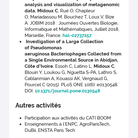
analysis and visualization of metagenomic
data.
Midoux C
, Rué O, Chapleur
O, Mariadassou M, Bouchez T, Loux V, Bize
A. JOBIM 2018 : Journées Ouvertes Biologie,
Informatique et Mathématiques, Juillet 2018,
Marseille, France.
hal-02737257
Investigation of a Large Collection
of Pseudomonas
aeruginosa Bacteriophages Collected from
a Single Environmental Source in Abidjan,
Côte d’Ivoire.
Essoh C, Latino L,
Midoux C
,
Blouin Y, Loukou G, Nguetta S-PA, Lathro S,
Cablanmian A, Kouassi AK, Vergnaud G,
Pourcel C (2015). PLoS ONE 10(6): e0130548.
DOI:
10.1371/journal.pone.0130548
Autres activités
Participation aux activités du CATI BOOM
Enseignements à l’ENPC, AgroParisTech,
DuBii, ENSTA Paris Tech