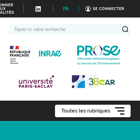
BONNER
FR
UX
SE CONNECTER
ALITÉS
Tapez
ici
votre
recherche
Toutes les rubriques